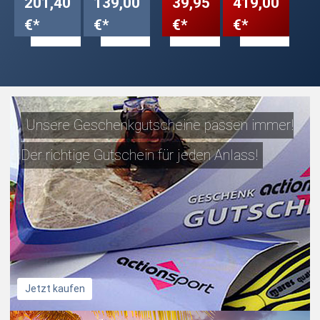
201,40
139,00
39,95
419,00
€*
€*
€*
€*
Unsere Geschenkgutscheine passen immer!
Der richtige Gutschein für jeden Anlass!
Jetzt kaufen