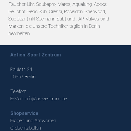
Taucher-Uhr. Scubapro, Mares, Aqualung, Apeks,
Beuchat, Seac Sub, Cressi, Poseidon, Sherwood,
SubGear (inkl Seemann Sub) und , AP. Valves sind
Marken, die unsere Techniker täglich in Berlin
bearbeiten.
Action-Sport Zentrum
Paulstr. 24
10557 Berlin
Telefon:
E-Mail:
info@as-zentrum.de
Shopservice
Fragen und Antworten
Größentabellen