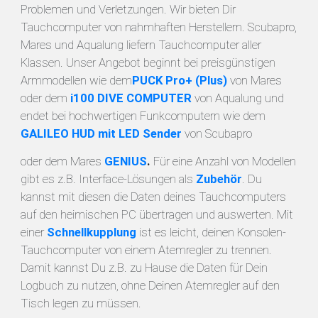
Problemen und Verletzungen. Wir bieten Dir
Tauchcomputer von nahmhaften Herstellern. Scubapro,
Mares und Aqualung liefern Tauchcomputer aller
Klassen. Unser Angebot beginnt bei preisgünstigen
Armmodellen wie dem
PUCK Pro+ (Plus)
von Mares
oder dem
i100 DIVE COMPUTER
von Aqualung und
endet bei hochwertigen Funkcomputern wie dem
GALILEO HUD mit LED Sender
von Scubapro
oder dem Mares
GENIUS
.
Für eine Anzahl von Modellen
gibt es z.B. Interface-Lösungen als
Zubehör
. Du
kannst mit diesen die Daten deines Tauchcomputers
auf den heimischen PC übertragen und auswerten. Mit
einer
Schnellkupplung
ist es leicht, deinen Konsolen-
Tauchcomputer von einem Atemregler zu trennen.
Damit kannst Du z.B. zu Hause die Daten für Dein
Logbuch zu nutzen, ohne Deinen Atemregler auf den
Tisch legen zu müssen.