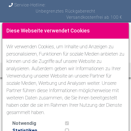
Service-Hotline:
Unbegrenztes Rückgaberecht
Versandkostenfrei ab 100 €
Diese Webseite verwendet Cookies
Wir verwenden Cookies, um Inhalte und Anzeigen zu
personalisieren, Funktionen für soziale Medien anbieten zu
können und die Zugriffe auf unsere Website zu
analysieren. Außerdem geben wir Informationen zu Ihrer
Toggle Nav
Verwendung unserer Website an unsere Partner für
soziale Medien, Werbung und Analysen weiter. Unsere
Impressum
Partner führen diese Informationen möglicherweise mit
weiteren Daten zusammen, die Sie ihnen bereitgestellt
haben oder die sie im Rahmen Ihrer Nutzung der Dienste
www.tauchdiscount.de
gesammelt haben.
Paulstr. 24
Adresse
10557 Berlin
Notwendig
Deutschland
Statistiken