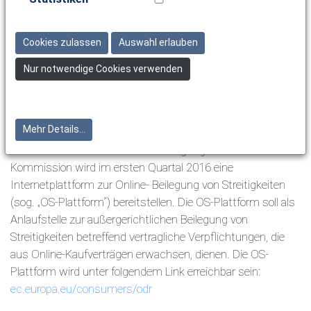
Telefon
030 3930393
Cookies zulassen
Auswahl erlauben
Inhaber
Tim Zimmermann
Nur notwendige Cookies verwenden
E-Mail
order@tauchdiscount.de
USt-IdNr.: DE 167 455 663
Mehr Details...
Informationen zur Online-Streitbeilegung: Die EU-
Kommission wird im ersten Quartal 2016 eine
Internetplattform zur Online- Beilegung von Streitigkeiten
(sog. „OS-Plattform“) bereitstellen. Die OS-Plattform soll als
Anlaufstelle zur außergerichtlichen Beilegung von
Streitigkeiten betreffend vertragliche Verpflichtungen, die
aus Online-Kaufverträgen erwachsen, dienen. Die OS-
Plattform wird unter folgendem Link erreichbar sein:
ec.europa.eu/consumers/odr