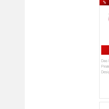
%
Das P
Pirat
Desi
Schno