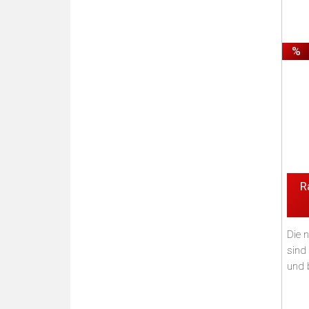
%
R
Die 
sind 
und 
könne