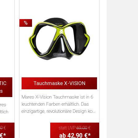
%
TIC
Tauchmaske X-VISION
s
Mares X-Vision Tauchmaske ist in 6
leuchtenden Farben erhältlich. Das
res
einzigartige, revolutionäre Design ko...
tlich
00
€
statt UVP
69,00
€
 €*
ab 42,90 €*