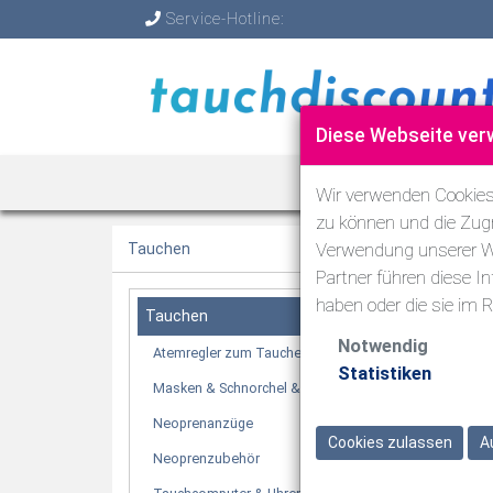
Service-Hotline:
Diese Webseite ver
TAUCHEN
Wir verwenden Cookies,
zu können und die Zugr
Verwendung unserer We
Tauchen
Partner führen diese I
haben oder die sie im
Tauchen
Notwendig
Atemregler zum Tauchen
Statistiken
Masken & Schnorchel & Flossen
Neoprenanzüge
Cookies zulassen
A
Neoprenzubehör