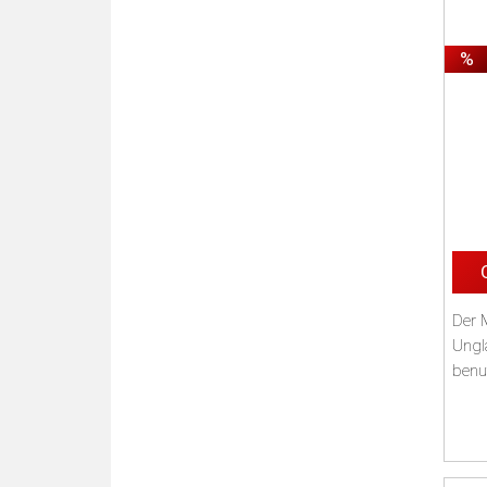
%
Der 
Ungla
benut
an F