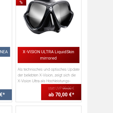
%
PNEA
X-VISION ULTRA LiquidSkin
mirrored
Als technisches und optisches Update
der beliebten X-Vision, zeigt sich die
 zum
X-Vision Ultra als Hochleistungs-
Taucherm...
statt UVP
99,00
€
 €*
ab 70,00 €*