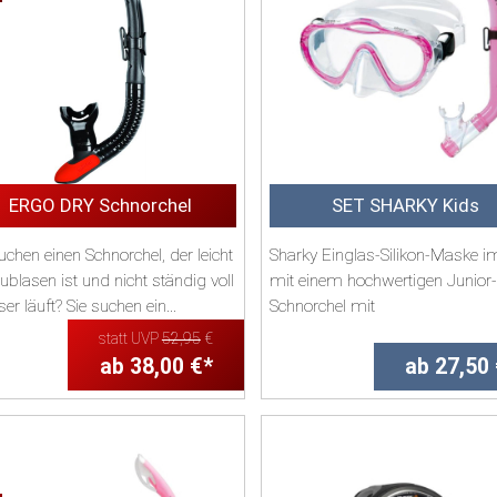
ERGO DRY Schnorchel
SET SHARKY Kids
uchen einen Schnorchel, der leicht
Sharky Einglas-Silikon-Maske i
blasen ist und nicht ständig voll
mit einem hochwertigen Junior-
r läuft? Sie suchen ein...
Schnorchel mit
spritzwassergeschützter Schnorc
statt UVP
52,95
€
ab 38,00 €*
ab 27,50