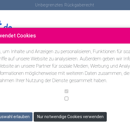
Unbegrenztes Rückgaberecht
wendet Cookies
SCHNORCHELN
SCHWIMMEN & TRIATHLON
ANDERE SP
 um Inhalte und Anzeigen zu personalisieren, Funktionen für soz
iffe auf unsere Website zu analysieren. Außerdem geben wir Inf
bsite an unsere Partner für soziale Medien, Werbung und Analy
nformationen möglicherweise mit weiteren Daten zusammen, die S
 Rahmen Ihrer Nutzung der Dienste gesammelt haben.
%
uswahl erlauben
Nur notwendige Cookies verwenden