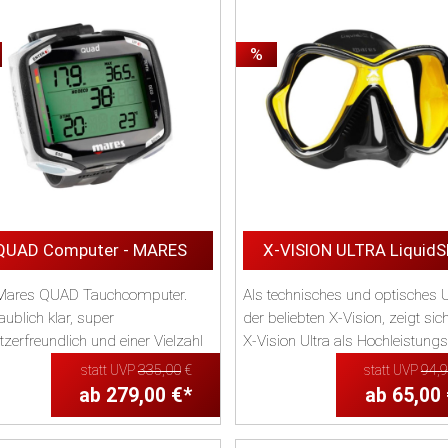
%
QUAD Computer - MARES
X-VISION ULTRA LiquidS
Mares QUAD Tauchcomputer.
Als technisches und optisches 
ublich klar, super
der beliebten X-Vision, zeigt sic
zerfreundlich und einer Vielzahl
X-Vision Ultra als Hochleistungs
unktionen!
Taucherm...
statt UVP
335,00
€
statt UVP
94,
ab 279,00 €*
ab 65,00