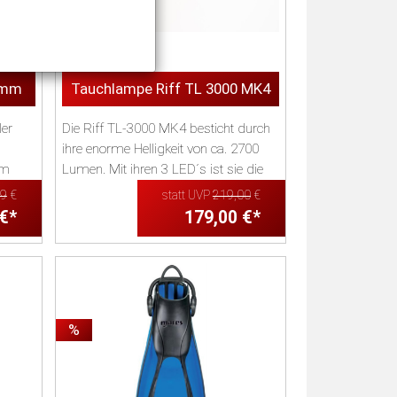
5mm
Tauchlampe Riff TL 3000 MK4
er
Die Riff TL-3000 MK4 besticht durch
ihre enorme Helligkeit von ca. 2700
em
Lumen. Mit ihren 3 LED´s ist sie die
le...
99
€
statt UVP
219,00
€
 €*
179,00 €*
%