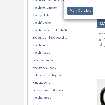
Tauchcomputer & Uhren
Tauchinstrumente
Mehr Details...
Tarierjackets
Tauchflaschen
MA
Tauchtaschen und Behälter
Der 
Bleigurte und Bleigewichte
viel 
twil
Tauchlampen
für D
Tauchmesser
Sicherheitsmittel
Kleinteile & Tools
Unterwasserfotografie
Kindertauchen
Lehrmaterial und Bücher
Tauchermode