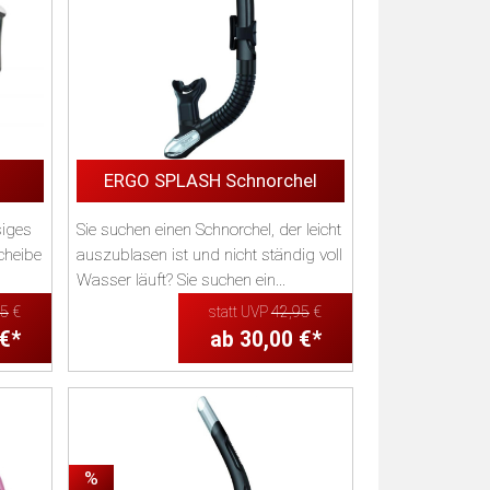
ERGO SPLASH Schnorchel
siges
Sie suchen einen Schnorchel, der leicht
cheibe
auszublasen ist und nicht ständig voll
Wasser läuft? Sie suchen ein...
95
€
statt UVP
42,95
€
 €*
ab 30,00 €*
%