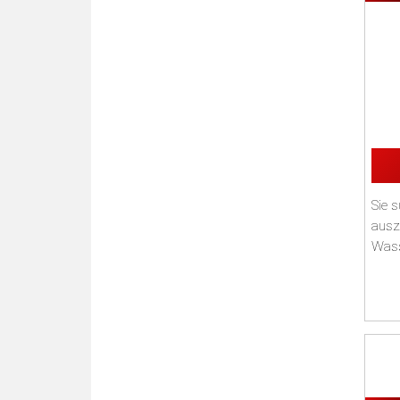
Sie s
auszu
Wasse