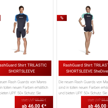
%
ashGuard Shirt TRILASTIC
RashGuard Shirt TRILAS
SHORTSLEEVE
SHORTSLEEVE SheDive
neuen Rash Guards von Mares
Die neuen Rash Guards von Ma
in tollen neuen Farben erhältlich
sind in tollen neuen Farben erhäl
bieten UPF 50+ Schutz. Sie
und bieten UPF 50+ Schutz. Sie
...
könne...
statt UVP
55,00
€
statt UVP
55,
ab 46,00 €*
ab 46,00