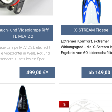
auch- und Videolampe Riff
X-STREAM Flosse
TL MLV 2.2
Extremer Komfort, extremer
Wirkungsgrad - die X-Stream i
neue Lampe MLV 2.2 bietet nicht
Ergebnis von 60 leidenschaftl
ie Videolichter in Weiß, Rot und
Jahren, in denen Mares...
sondern zusätzlich ein Spot...
499,00 €*
ab 149,00
%