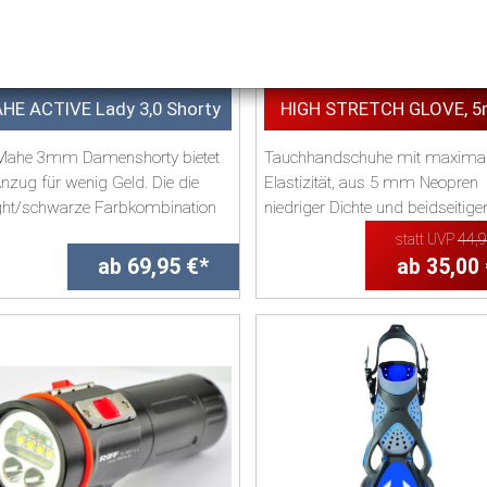
HE ACTIVE Lady 3,0 Shorty
HIGH STRETCH GLOVE, 
Mahe 3mm Damenshorty bietet
Tauchhandschuhe mit maximal
Anzug für wenig Geld. Die die
Elastizität, aus 5 mm Neopren
ight/schwarze Farbkombination
niedriger Dichte und beidseitig
a...
Ultrastretch®-...
statt UVP
44,
ab 69,95 €*
ab 35,00