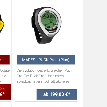
kin
MARES - PUCK Pro+ (Plus)
Update
Die Evolution des erfolgreichen Puck
h die
Pro. Der Puck Pro + ist einfach
-
ablesbar, hat ein noch attraktiveres,
cleanes De...
95
€
 €*
ab 199,00 €*