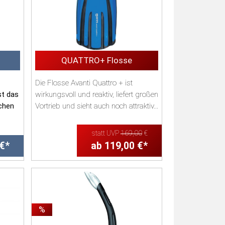
QUATTRO+ Flosse
Die Flosse Avanti Quattro + ist
st das
wirkungsvoll und reaktiv, liefert großen
ichen
Vortrieb und sieht auch noch attraktiv...
statt UVP
169,00
€
 €*
ab 119,00 €*
%