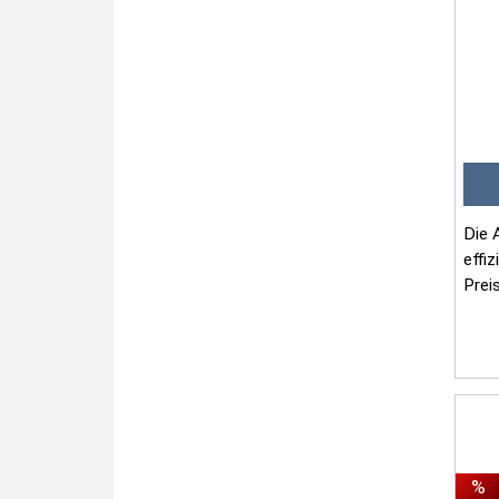
Die 
effiz
Prei
...
%