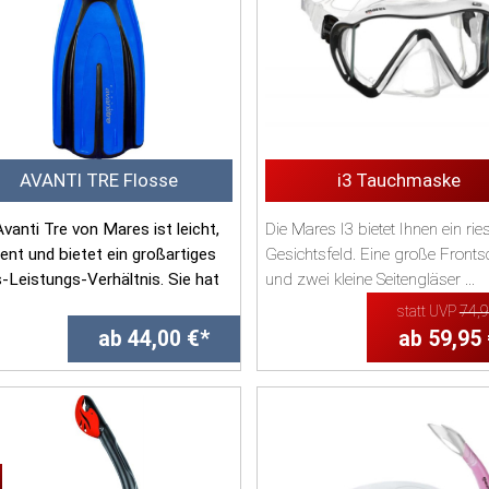
AVANTI TRE Flosse
i3 Tauchmaske
Avanti Tre von Mares ist leicht,
Die Mares I3 bietet Ihnen ein rie
ient und bietet ein großartiges
Gesichtsfeld. Eine große Fronts
s-Leistungs-Verhältnis. Sie hat
und zwei kleine Seitengläser ...
statt UVP
74,
ab 44,00 €*
ab 59,95