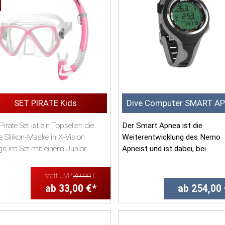
SET PIRATE Kids
Dive Computer SMART A
irate Set ist ein Topseller: die
Der Smart Apnea ist die
e Silikon-Maske in X-Vision
Weiterentwicklung des Nemo
gn im Set mit einem Junior-
Apneist und ist dabei, bei
rchel mit ...
anspruchsvollen Freitauchern
neuen Ma&...
statt UVP
39,00
€
ab 33,00 €*
ab 254,00