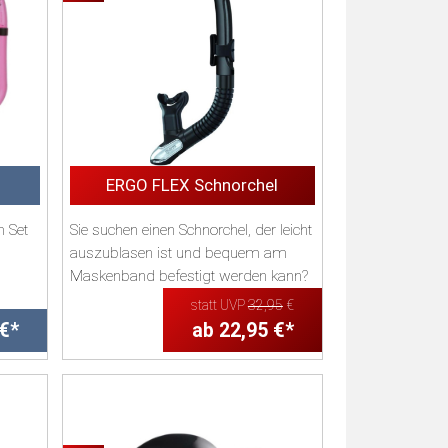
ERGO FLEX Schnorchel
m Set
Sie suchen einen Schnorchel, der leicht
auszublasen ist und bequem am
Maskenband befestigt werden kann?
...
Dann werden S...
statt UVP
32,95
€
 €*
ab 22,95 €*