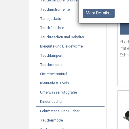
Tauchcomputer & Uhren
Tauchinstrumente
Mehr Details...
Tarierjackets
Tauchflaschen
Tauchtaschen und Behälter
Shar
Bleigurte und Bleigewichte
mit 
Schn
Tauchlampen
spri
Tauchmesser
Sicherheitsmittel
Kleinteile & Tools
Unterwasserfotografie
Kindertauchen
Lehrmaterial und Bücher
Tauchermode