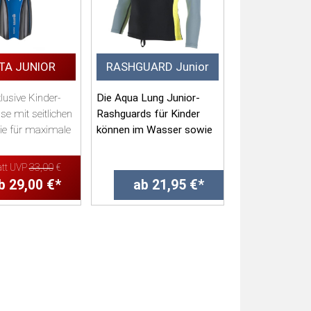
TA JUNIOR
RASHGUARD Junior
lusive Kinder-
Die Aqua Lung Junior-
se mit seitlichen
Rashguards für Kinder
die für maximale
können im Wasser sowie
ei minimaler...
an Land getragen werden.
Sie schützen v...
att UVP
33,00
€
b 29,00 €*
ab 21,95 €*