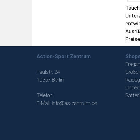
Tauche
Unterw
entwic
Ausrüs
Preise
Action-Sport Zentrum
Shops
Fragen
Paulstr. 24
Größen
10557 Berlin
Reiseg
Unbeg
Telefon:
Batter
E-Mail:
info@as-zentrum.de