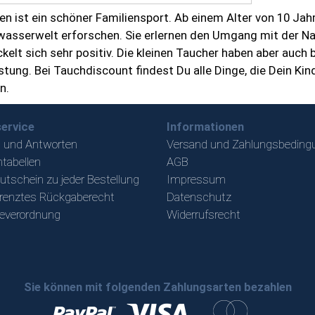
n ist ein schöner Familiensport. Ab einem Alter von 10 Jahr
asserwelt erforschen. Sie erlernen den Umgang mit der Nat
kelt sich sehr positiv. Die kleinen Taucher haben aber auc
tung. Bei Tauchdiscount findest Du alle Dinge, die Dein K
n.
ervice
Informationen
 und Antworten
Versand und Zahlungsbeding
tabellen
AGB
utschein zu jeder Bestellung
Impressum
renztes Rückgaberecht
Datenschutz
ieverordnung
Widerrufsrecht
Sie können mit folgenden Zahlungsarten bezahlen