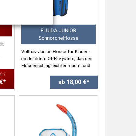
FLUIDA JUNIOR
Schnorchelflosse
die
Vollfuß-Junior-Flosse für Kinder -
-
mit leichtem OPB-System, das den
Flossenschlag leichter macht, und
einem we...
00
€
 €*
ab 18,00 €*