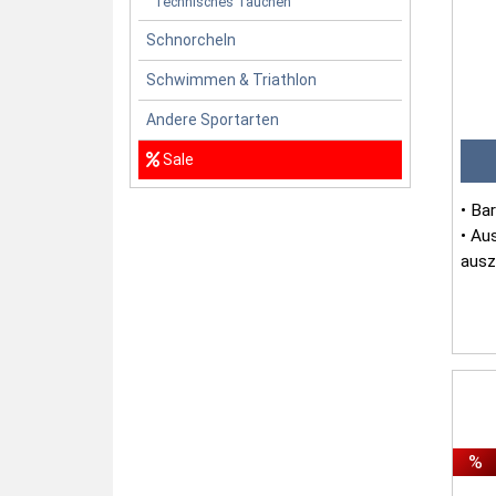
Technisches Tauchen
Schnorcheln
Schwimmen & Triathlon
Andere Sportarten
Sale
• Ba
• Au
ausz
• Ko
%