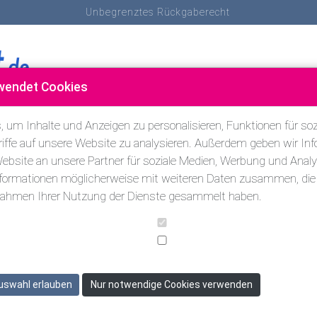
Unbegrenztes Rückgaberecht
wendet Cookies
SCHNORCHELN
SCHWIMMEN & TRIATHLON
ANDERE SP
 um Inhalte und Anzeigen zu personalisieren, Funktionen für soz
iffe auf unsere Website zu analysieren. Außerdem geben wir Inf
bsite an unsere Partner für soziale Medien, Werbung und Analy
nformationen möglicherweise mit weiteren Daten zusammen, die S
 Rahmen Ihrer Nutzung der Dienste gesammelt haben.
%
uswahl erlauben
Nur notwendige Cookies verwenden