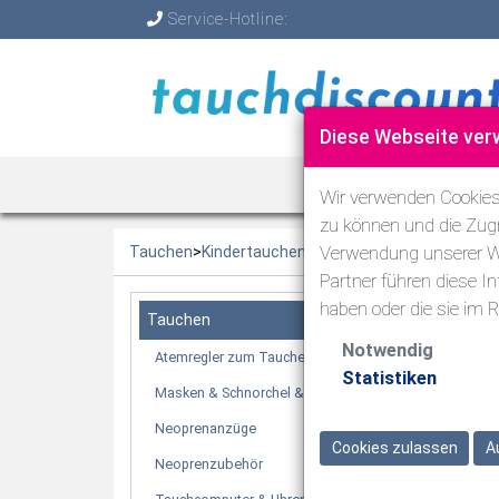
Service-Hotline:
Diese Webseite ver
TAUCHEN
Wir verwenden Cookies,
zu können und die Zugr
Verwendung unserer We
Tauchen
>
Kindertauchen
Partner führen diese I
haben oder die sie im
Tauchen
Notwendig
Atemregler zum Tauchen
Statistiken
Masken & Schnorchel & Flossen
Neoprenanzüge
Cookies zulassen
A
Neoprenzubehör