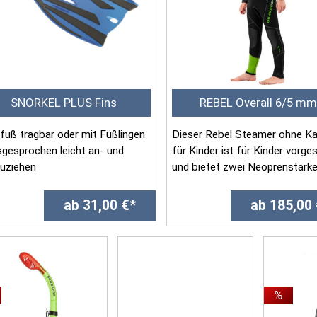
SNORKEL PLUS Fins
REBEL Overall 6/5 m
rfuß tragbar oder mit Füßlingen
Dieser Rebel Steamer ohne K
sgesprochen leicht an- und
für Kinder ist für Kinder vorge
uziehen
und bietet zwei Neoprenstärk
mfortabel zu...
...
ab 31,00 €*
ab 185,00
%