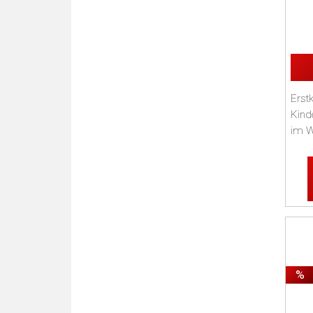
Erst
Kind
im W
◊ We
Silik
%