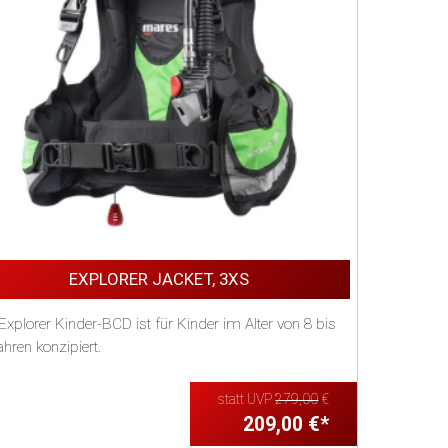
EXPLORER JACKET, 3XS
Explorer Kinder-BCD ist für Kinder im Alter von 8 bis
hren konzipiert.
xplorer Jacke is...
statt UVP
279,00
€
209,00 €*