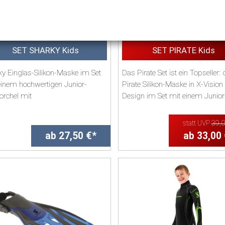
SET SHARKY Kids
SET PIRATE Kids
ky Einglas-Silikon-Maske im Set
Das Pirate Set ist ein Topseller: 
einem hochwertigen Junior-
Pirate Silikon-Maske in X-Vision
orchel mit
Design im Set mit einem Junior
tzwassergeschützter Schnorc...
Schnorchel mit ...
statt UVP
39,
ab 27,50 €*
ab 33,00