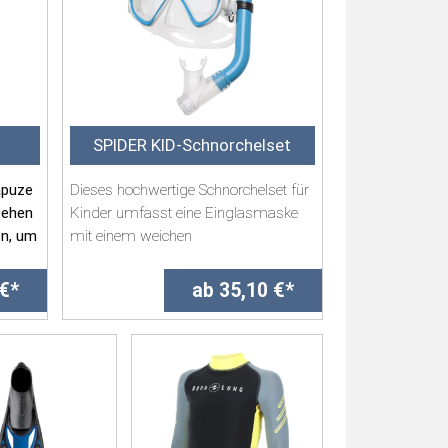
m
SPIDER KID-Schnorchelset
apuze
Dieses hochwertige Schnorchelset für
sehen
Kinder umfasst eine Einglasmaske
en, um
mit einem weichen
Silikonmaskenkörper...
 €*
ab 35,10 €*