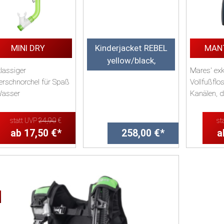
MINI DRY
Kinderjacket REBEL
MAN
yellow/black,
klassiger
Mares' exk
erschnorchel für Spaß
Vollfußflos
asser
Kanälen, 
Leistung b
iches, hypoallergenes
statt UVP
24,90
€
st
on-Mundst&...
ab 17,50 €*
258,00 €*
a