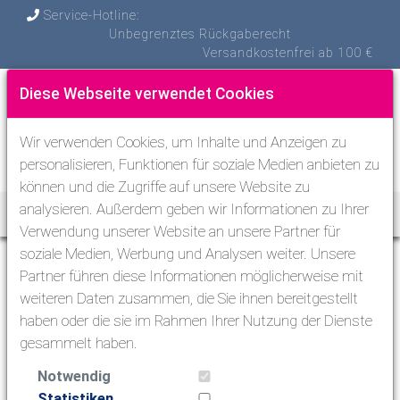
Service-Hotline:
Unbegrenztes Rückgaberecht
Versandkostenfrei ab 100 €
Diese Webseite verwendet Cookies
Wir verwenden Cookies, um Inhalte und Anzeigen zu
personalisieren, Funktionen für soziale Medien anbieten zu
können und die Zugriffe auf unsere Website zu
analysieren. Außerdem geben wir Informationen zu Ihrer
Toggle Nav
Verwendung unserer Website an unsere Partner für
soziale Medien, Werbung und Analysen weiter. Unsere
Fragen und Antworten
Partner führen diese Informationen möglicherweise mit
weiteren Daten zusammen, die Sie ihnen bereitgestellt
Einige Fragen im Überblick:
haben oder die sie im Rahmen Ihrer Nutzung der Dienste
gesammelt haben.
Wie kann ich bestellen?
Ich weiss meine Größe nicht.
Notwendig
Ich habe den Artikel woanders günstiger gesehen.
Statistiken