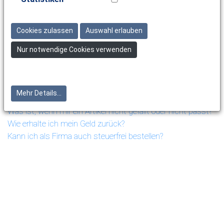
Wie kann ich meine Bestellung bezahlen?
Was passiert, wenn ein Artikel nicht lieferbar ist?
Cookies zulassen
Auswahl erlauben
Wie wird die Ware versandt?
Kann ich die Sendung an eine abweichende Lieferadresse
Nur notwendige Cookies verwenden
senden lassen?
Wann werde ich die Ware erhalten?
Was passiert, wenn mich der Paketbote nicht antrifft?
Mehr Details...
Was ist anders bei Lieferungen in Nicht EU-Länder?
Was ist, wenn mir ein Artikel nicht gefällt oder nicht passt?
Wie erhalte ich mein Geld zurück?
Kann ich als Firma auch steuerfrei bestellen?