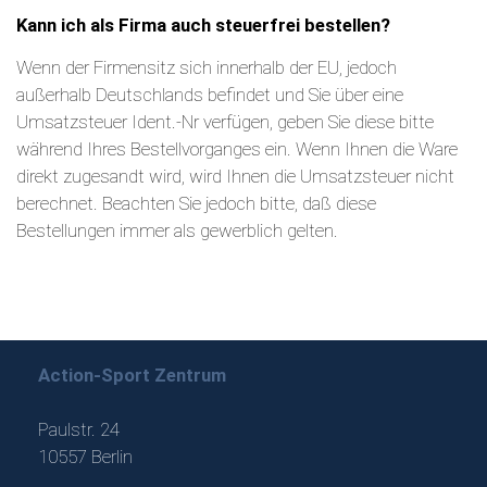
Kann ich als Firma auch steuerfrei bestellen?
Wenn der Firmensitz sich innerhalb der EU, jedoch
außerhalb Deutschlands befindet und Sie über eine
Umsatzsteuer Ident.-Nr verfügen, geben Sie diese bitte
während Ihres Bestellvorganges ein. Wenn Ihnen die Ware
direkt zugesandt wird, wird Ihnen die Umsatzsteuer nicht
berechnet. Beachten Sie jedoch bitte, daß diese
Bestellungen immer als gewerblich gelten.
Action-Sport Zentrum
Paulstr. 24
10557 Berlin