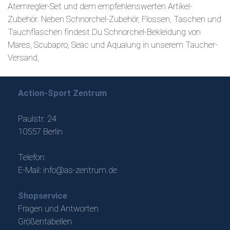
Atemregler-Set und dem empfehlenswerten Artikel-
Zubehör. Neben Schnorchel-Zubehör, Flossen, Taschen und
Tauchflaschen findest Du Schnorchel-Bekleidung von
Mares, Scubapro, Seac und Aqualung in unserem Taucher-
Versand,
Action-Sport Zentrum
Paulstr. 24
10557 Berlin
Telefon:
E-Mail:
info@as-zentrum.de
Shopservice
Fragen und Antworten
Größentabellen