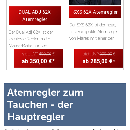
DUAL ADJ 62X
SXS 62X Atemregler
Atemregler
Der SXS 62X ist der neue,
ultrakompakte Atemregler
Der Dual Adj 62X ist der
von Mares mit einer der
leichteste Regler in der
kompaktesten Zweiten
Mares-Reihe und der
Stufen auf dem Markt....
weltweit perfekte Begleiter
statt UVP
499,00
€
statt UVP
399,00
€
für reisende T...
ab 350,00 €*
ab 285,00 €*
Atemregler zum
Tauchen - der
Hauptregler