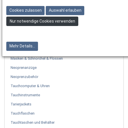
Hauptregler
Cookies zulassen
Auswahl erlauben
Octopus
Nur notwendige Cookies verwenden
Erste Stufen
Ersatzteile für Atemregler
Zubehör Atemregler
Mehr Details...
Pflegemittel Atemregler
Masken & Schnorchel & Flossen
Neoprenanzüge
Neoprenzubehör
Tauchcomputer & Uhren
Tauchinstrumente
Tarierjackets
Tauchflaschen
Tauchtaschen und Behälter