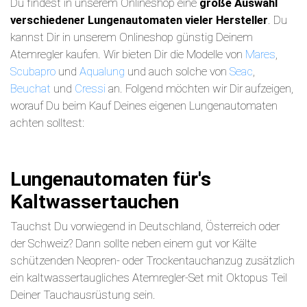
Du findest in unserem Onlineshop eine
große Auswahl
verschiedener Lungenautomaten vieler Hersteller
. Du
kannst Dir in unserem Onlineshop günstig Deinem
Atemregler kaufen. Wir bieten Dir die Modelle von
Mares
,
Scubapro
und
Aqualung
und auch solche von
Seac
,
Beuchat
und
Cressi
an. Folgend möchten wir Dir aufzeigen,
worauf Du beim Kauf Deines eigenen Lungenautomaten
achten solltest:
Lungenautomaten für's
Kaltwassertauchen
Tauchst Du vorwiegend in Deutschland, Österreich oder
der Schweiz? Dann sollte neben einem gut vor Kälte
schützenden Neopren- oder Trockentauchanzug zusätzlich
ein kaltwassertaugliches Atemregler-Set mit Oktopus Teil
Deiner Tauchausrüstung sein.