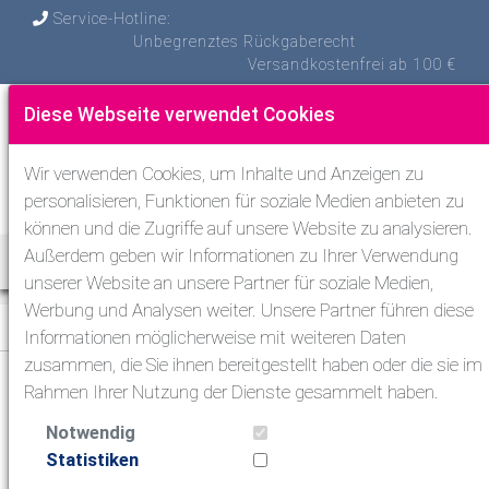
Service-Hotline:
Unbegrenztes Rückgaberecht
Versandkostenfrei ab 100 €
Diese Webseite verwendet Cookies
Wir verwenden Cookies, um Inhalte und Anzeigen zu
personalisieren, Funktionen für soziale Medien anbieten zu
können und die Zugriffe auf unsere Website zu analysieren.
Außerdem geben wir Informationen zu Ihrer Verwendung
Toggle Nav
unserer Website an unsere Partner für soziale Medien,
Werbung und Analysen weiter. Unsere Partner führen diese
Tauchen
>
Atemregler zum Tauchen
>
Hauptregler
Informationen möglicherweise mit weiteren Daten
zusammen, die Sie ihnen bereitgestellt haben oder die sie im
Rahmen Ihrer Nutzung der Dienste gesammelt haben.
Tauchen
Notwendig
Atemregler zum Tauchen
Statistiken
Atemregler-Sets