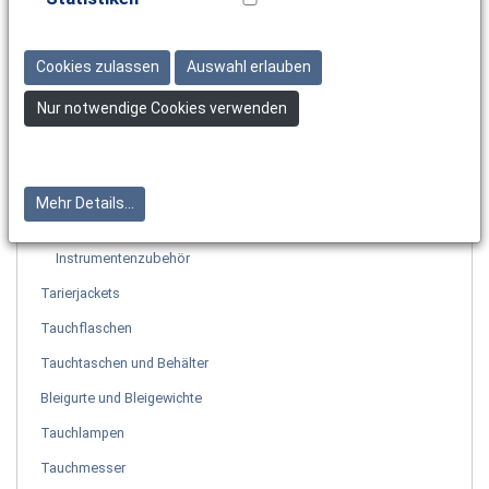
Neoprenanzüge
Neoprenzubehör
Cookies zulassen
Auswahl erlauben
Tauchcomputer & Uhren
Nur notwendige Cookies verwenden
Tauchinstrumente
Arminstrumente
Konsoleninstrumente
Mehr Details...
Sonstige Instrumente
Instrumentenzubehör
Tarierjackets
Tauchflaschen
Tauchtaschen und Behälter
Bleigurte und Bleigewichte
Tauchlampen
Tauchmesser