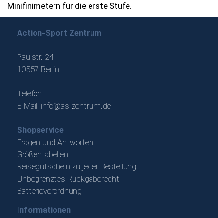
Minifinimetern für die erste Stufe.
Action-Sport Zentrum
Paulstr. 24
10557 Berlin
Telefon:
E-Mail:
info@as-zentrum.de
Shopservice
Fragen und Antworten
Größentabellen
Reisegutschein zu jeder Bestellung
Unbegrenztes Rückgaberecht
Batterieverordnung
Informationen