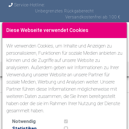
Service-Hotline:
Unbegrenztes Rückgaberecht
Versandkostenfrei ab 100 €
Diese Webseite verwendet Cookies
Wir verwenden Cookies, um Inhalte und Anzeigen zu
personalisieren, Funktionen für soziale Medien anbieten zu
können und die Zugriffe auf unsere Website zu
analysieren. Außerdem geben wir Informationen zu Ihrer
Toggle Nav
Verwendung unserer Website an unsere Partner für
soziale Medien, Werbung und Analysen weiter. Unsere
Tauchen
>
Tauchinstrumente
>
Sonstige Instrumente
Partner führen diese Informationen möglicherweise mit
weiteren Daten zusammen, die Sie ihnen bereitgestellt
haben oder die sie im Rahmen Ihrer Nutzung der Dienste
Tauchen
gesammelt haben.
Atemregler zum Tauchen
Notwendig
Masken & Schnorchel & Flossen
Statistiken