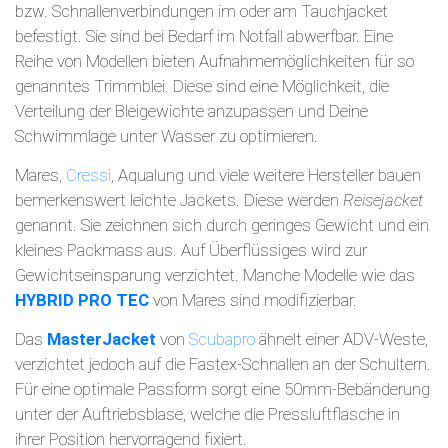
bzw. Schnallenverbindungen im oder am Tauchjacket
befestigt. Sie sind bei Bedarf im Notfall abwerfbar. Eine
Reihe von Modellen bieten Aufnahmemöglichkeiten für so
genanntes Trimmblei. Diese sind eine Möglichkeit, die
Verteilung der Bleigewichte anzupassen und Deine
Schwimmlage unter Wasser zu optimieren.
Mares,
Cressi
, Aqualung und viele weitere Hersteller bauen
bemerkenswert leichte Jackets. Diese werden
Reisejacket
genannt. Sie zeichnen sich durch geringes Gewicht und ein
kleines Packmass aus. Auf Überflüssiges wird zur
Gewichtseinsparung verzichtet. Manche Modelle wie das
HYBRID PRO TEC
von Mares sind modifizierbar.
Das
MasterJacket
von
Scubapro
ähnelt einer ADV-Weste,
verzichtet jedoch auf die Fastex-Schnallen an der Schultern.
Für eine optimale Passform sorgt eine 50mm-Bebänderung
unter der Auftriebsblase, welche die Pressluftflasche in
ihrer Position hervorragend fixiert.