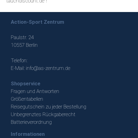
"tauchdiscount.de"!
Action-Sport Zentrum
Paulstr. 24
10557 Berlin
Telefon:
E-Mail:
info@as-zentrum.de
Shopservice
Fragen und Antworten
Größentabellen
Reisegutschein zu jeder Bestellung
Unbegrenztes Rückgaberecht
Batterieverordnung
Informationen