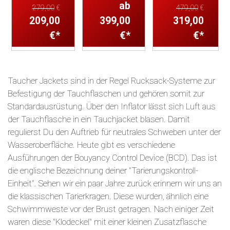
mit vielen
12 Jahren
ab
und Komfort für
279,00
€
479,00
€
technischen
konzipiert.
209,00
399,00
Taucherinnen
319,00
Rafinessen. Das
€*
€*
€*
WraptureTM H...
Die Explorer
Kaila (das
Jacke is...
Hawaiianische
Wort für "Stil")...
Taucher Jackets sind in der Regel Rucksack-Systeme zur
Befestigung der Tauchflaschen und gehören somit zur
Standardausrüstung. Über den Inflator lässt sich Luft aus
der Tauchflasche in ein Tauchjacket blasen. Damit
regulierst Du den Auftrieb für neutrales Schweben unter der
Wasseroberfläche. Heute gibt es verschiedene
Ausführungen der Bouyancy Control Device (BCD). Das ist
die englische Bezeichnung deiner "Tarierungskontroll-
Einheit". Sehen wir ein paar Jahre zurück erinnern wir uns an
die klassischen Tarierkragen. Diese wurden, ähnlich eine
Schwimmweste vor der Brust getragen. Nach einiger Zeit
waren diese "Klodeckel" mit einer kleinen Zusatzflasche