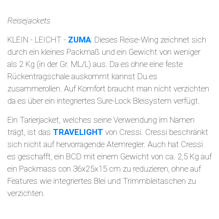
Reisejackets
KLEIN - LEICHT -
ZUMA
: Dieses Reise-Wing zeichnet sich
durch ein kleines Packmaß und ein Gewicht von weniger
als 2 Kg (in der Gr. ML/L) aus. Da es ohne eine feste
Rückentragschale auskommt kannst Du es
zusammerollen. Auf Komfort braucht man nicht verzichten
da es über ein integriertes Sure-Lock Bleisystem verfügt.
Ein Tarierjacket, welches seine Verwendung im Namen
trägt, ist das
TRAVELIGHT
von Cressi. Cressi beschränkt
sich nicht auf hervorragende Atemregler. Auch hat Cressi
es geschafft, ein BCD mit einem Gewicht von ca. 2,5 Kg auf
ein Packmass con 36x25x15 cm zu reduzieren, ohne auf
Features wie integriertes Blei und Trimmbleitaschen zu
verzichten.