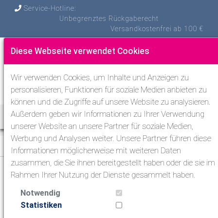
Service-Hotline:
Unbegrenztes Rückgaberecht
Versandkostenfrei ab 100 €
Diese Webseite verwendet Cookies
Wir verwenden Cookies, um Inhalte und Anzeigen zu
personalisieren, Funktionen für soziale Medien anbieten zu
können und die Zugriffe auf unsere Website zu analysieren.
Außerdem geben wir Informationen zu Ihrer Verwendung
Toggle Nav
unserer Website an unsere Partner für soziale Medien,
Werbung und Analysen weiter. Unsere Partner führen diese
Tauchen
>
Tarierjackets
Informationen möglicherweise mit weiteren Daten
zusammen, die Sie ihnen bereitgestellt haben oder die sie im
Rahmen Ihrer Nutzung der Dienste gesammelt haben.
Tauchen
Notwendig
Atemregler zum Tauchen
Statistiken
Masken & Schnorchel & Flossen