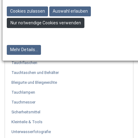
Neoprenanzüge
Cookies zulassen
Auswahl erlauben
Neoprenzubehör
Nur notwendige Cookies verwenden
Tauchcomputer & Uhren
Tauchinstrumente
Tarierjackets
Mehr Details...
Jacketzubehör
Tauchflaschen
Tauchtaschen und Behälter
Bleigurte und Bleigewichte
Tauchlampen
Tauchmesser
Sicherheitsmittel
Kleinteile & Tools
Unterwasserfotografie