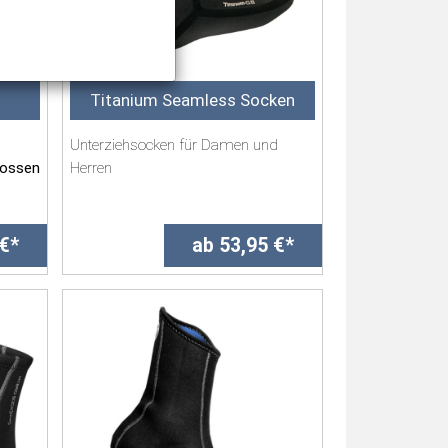
Titanium Seamless Socken
Unterziehsocken für Damen und
lossen
Herren
Material:
 €*
ab 53,95 €*
• 0,5 mm SCS Titanium Open Cell ...