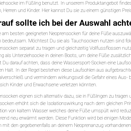
iehsocke im Füßling benutzt. In unserem Produktangebot finde
 Herren und Kinder. Hier kannst Du sie zu einem günstigen Preis
auf sollte ich bei der Auswahl acht
 am besten geeigneten Neoprensocken für deine Füße auszuwäh
 bedeutsam. Möchtest Du sie als Tauchsocken nutzen sind folg
nsocken separat zu tragen und gleichzeitig Vollfussflossen nutz
g als Unterziehsocke in deinen Boots, um deine Füße zusätzli
st Du darauf achten, dass deine Wassersport-Socken eine Laufso
en Halt. In der Regel bestehen diese Laufsohlen aus aufgebracht
alverschleiß und vermindern wirkungsvoll die Gefahr eines Aus- 
sich Kinder und Erwachsene verletzen könnten.
nsocken eignen sich alternativ dazu, sie in Füßlingen zu tragen
ocken erhöht sich die Isolationswirkung nach dem gleichen Pri
ation von kaltem Wasser welches deine Füße umspült wird redu
rend neu erwärmt werden. Diese Funktion wird bei einigen Mode
n mit den gegebenenfalls an deinem Neoprenanzug vorhanden