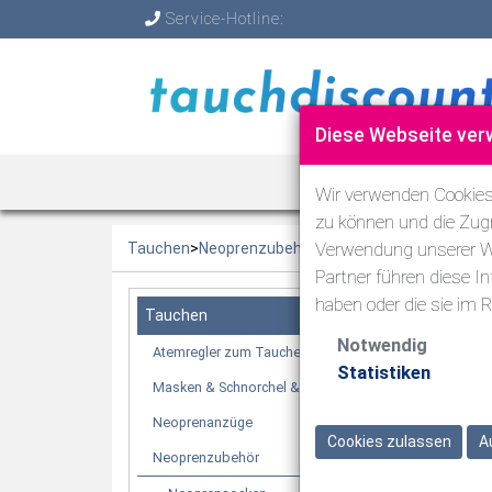
Service-Hotline:
Diese Webseite ver
TAUCHEN
Wir verwenden Cookies,
zu können und die Zugr
Verwendung unserer We
Tauchen
>
Neoprenzubehör
>
Neoprensocken
Partner führen diese I
haben oder die sie im
Tauchen
Notwendig
Atemregler zum Tauchen
Statistiken
Masken & Schnorchel & Flossen
Neoprenanzüge
Cookies zulassen
A
Neoprenzubehör