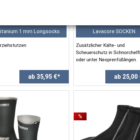
itanium 1 mm Longsocks
Lavacore SOCKEN
rziehstutzen
Zusätzlicher Kälte- und
Scheuerschutz in Schnorchelf
oder unter Neoprenfüßlingen.
rial:
B...
ab 35,95 €*
ab 25,00
mm SCS Titanium Open Cell
pren
beitu...
%