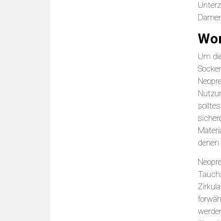
Unterz
Damen,
Wor
Um die
Socken
Neopre
Nutzun
sollte
sicher
Materi
denen 
Neopre
Tauchs
Zirkul
forwäh
werde