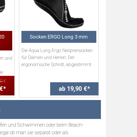
20
Socken ERGO Long 3 mm
Die Aqua Lung Ergo Neoprensocken
für Damen und Herren: Der
en und
ergonomische Schnitt, abgestimmt
auf den linken oder ...
ie
00
€
 €*
ab 19,90 €*
n
urfen und Schwimmen oder beim Beach-
 egal ob man sie separat oder als