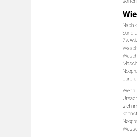
sollte
Wie
Nach d
Sand u
Zweck 
Waschm
Waschm
Maschi
Neopre
durch.
Wenn D
Ursach
sich i
kannst
Neopre
Wasser