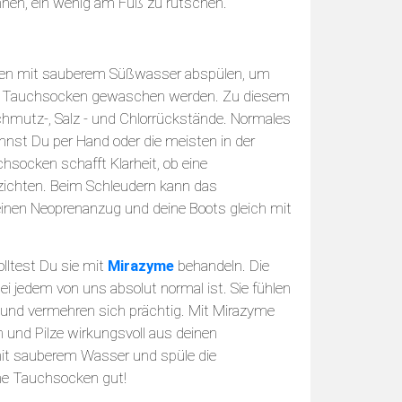
nnen, ein wenig am Fuß zu rutschen.
ßen mit sauberem Süßwasser abspülen, um
die Tauchsocken gewaschen werden. Zu diesem
hmutz-, Salz - und Chlorrückstände. Normales
nst Du per Hand oder die meisten in der
socken schafft Klarheit, ob eine
zichten. Beim Schleudern kann das
inen Neoprenanzug und deine Boots gleich mit
ltest Du sie mit
Mirazyme
behandeln. Die
i jedem von uns absolut normal ist. Sie fühlen
und vermehren sich prächtig. Mit Mirazyme
 und Pilze wirkungsvoll aus deinen
mit sauberem Wasser und spüle die
ne Tauchsocken gut!