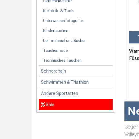
Sicherheitsmittel
Kleinteile & Tools
Unterwasserfotografie
Kindertauchen
Lehrmaterial und Bücher
Tauchermode
Warm
Füss
Technisches Tauchen
Schnorcheln
Mate
Schwimmen & Triathlon
• 3 
Andere Sportarten
Sale
N
Gegen 
Volley