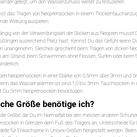
nander gelegt, um den Wasserzufluss weiter zu reduzieren.
 ist das Tragen von Neoprensocken in einem Trockentauchanzug 
rende Wirkung auspielen.
ngig von der Verwendungsart der Socken aus Neopren musst Du
üßlingen ausreichend Platz hast. Kennst Du das Gefühl wenn Du
n unangenehm. Gleiches geschieht beim Tragen von dicken Ne
 am Strand, beim Schwimmen ohne Flossen, Surfen oder beim St
inderlich.
aben Neoprensocken in einer Stärke von 0,5mm über 3mm und
enn das Wasser wärmer ist sind 1,0 bis 3mm Tauchsocken in de
st Du 5mm Neoprensocken bevorzugen.
che Größe benötige ich?
die Größe, die Du im Normalfall bei den meisten anderen Schuhen 
nsocken in Grenzen dem Fuß des Trägers an. Unterschiede für D
delle für Erwachsene in Unisex-Größen hergestellt werden. Beim