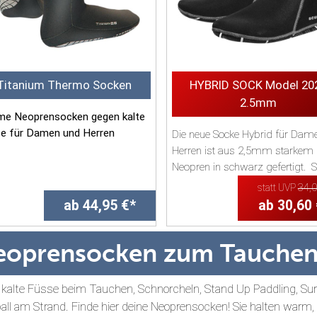
Titanium Thermo Socken
HYBRID SOCK Model 20
2.5mm
e Neoprensocken gegen kalte
e für Damen und Herren
Die neue Socke Hybrid für Dam
Herren ist aus 2,5mm starkem
rial:
Neopren in schwarz gefertigt. S
verf&uu...
statt UVP
34,
mm SCS Titanium...
ab 44,95 €*
ab 30,60
eoprensocken zum Tauche
kalte Füsse beim Tauchen, Schnorcheln, Stand Up Paddling, S
ball am Strand. Finde hier deine Neoprensocken! Sie halten warm,