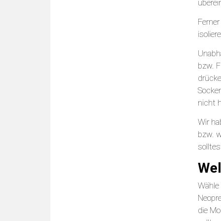
überei
Ferner
isolie
Unabhä
bzw. F
drücke
Socken
nicht h
Wir h
bzw. w
sollte
Wel
Wähle 
Neopre
die Mo