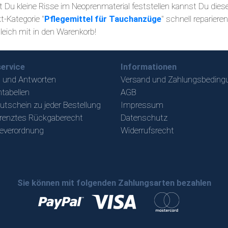
st Du kleine Risse im Neoprenmaterial feststellen kannst Du die
t-Kategorie "
Pflegemittel für Tauchanzüge
" schnell reparier
gleich mit in den Warenkorb!
ervice
Informationen
 und Antworten
Versand und Zahlungsbeding
tabellen
AGB
utschein zu jeder Bestellung
Impressum
renztes Rückgaberecht
Datenschutz
ieverordnung
Widerrufsrecht
Sie können mit folgenden Zahlungsarten bezahlen