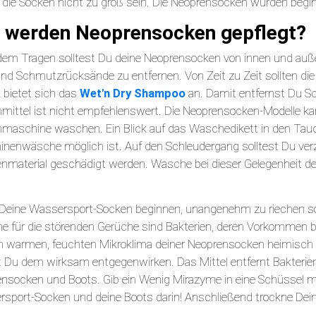
n die Socken nicht zu groß sein. Die Neoprensocken würden begi
 werden Neoprensocken gepflegt?
em Tragen solltest Du deine Neoprensocken von innen und au
nd Schmutzrücksände zu entfernen. Von Zeit zu Zeit sollten 
bietet sich das
Wet'n Dry Shampoo
an. Damit entfernst Du Sc
ittel ist nicht empfehlenswert. Die Neoprensocken-Modelle kan
aschine waschen. Ein Blick auf das Waschedikett in den Tauch
nenwäsche möglich ist. Auf den Schleudergang solltest Du ver
nmaterial geschädigt werden. Wasche bei dieser Gelegenheit de
eine Wassersport-Socken beginnen, unangenehm zu riechen sol
e für die störenden Gerüche sind Bakterien, deren Vorkommen be
m warmen, feuchten Mikroklima deiner Neoprensocken heimisch 
 Du dem wirksam entgegenwirken. Das Mittel entfernt Bakterien
nsocken und Boots. Gib ein Wenig Mirazyme in eine Schüssel 
sport-Socken und deine Boots darin! Anschließend trockne Dei