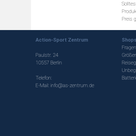
Sollte
Produk
Preis 
Action-Sport Zentrum
Shops
Fragen
Paulstr. 24
Größen
10557 Berlin
Reiseg
Unbeg
Telefon:
Batter
E-Mail:
info@as-zentrum.de