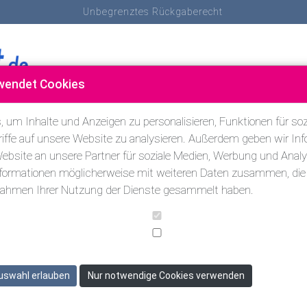
Unbegrenztes Rückgaberecht
wendet Cookies
SCHNORCHELN
SCHWIMMEN & TRIATHLON
ANDERE SP
 um Inhalte und Anzeigen zu personalisieren, Funktionen für soz
iffe auf unsere Website zu analysieren. Außerdem geben wir Inf
bsite an unsere Partner für soziale Medien, Werbung und Analy
nformationen möglicherweise mit weiteren Daten zusammen, die S
 Rahmen Ihrer Nutzung der Dienste gesammelt haben.
uswahl erlauben
Nur notwendige Cookies verwenden