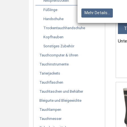
Neoprensocken
Füßlinge
Mehr Details...
Handschuhe
T
Trockentauchhandschuhe
Kopfhauben
Unte
Sonstiges Zubehör
Tauchcomputer & Uhren
Mate
Tauchinstrumente
Tarierjackets
• 1 
Neo
Tauchflaschen
Tauchtaschen und Behälter
Verar
Bleigurte und Bleigewichte
Tauchlampen
Tauchmesser