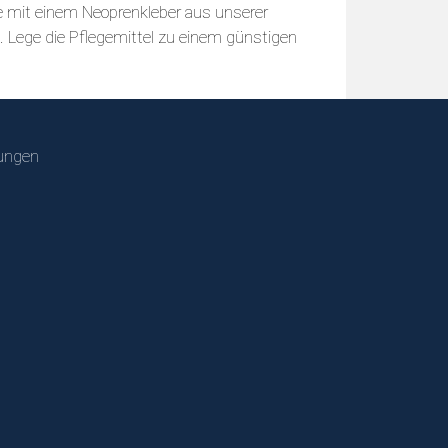
se mit einem Neoprenkleber aus unserer
en. Lege die Pflegemittel zu einem günstigen
ungen