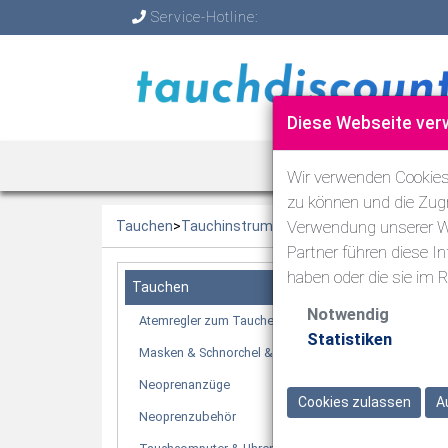
Service-Hotline:
Diese Webseite ver
TAUCHEN
Wir verwenden Cookies,
zu können und die Zugr
Verwendung unserer We
Tauchen
>
Tauchinstrumente
>
Instrumentenzubehö
Partner führen diese I
haben oder die sie im
Tauchen
Notwendig
Atemregler zum Tauchen
Statistiken
%
Masken & Schnorchel & Flossen
Neoprenanzüge
Cookies zulassen
A
Neoprenzubehör