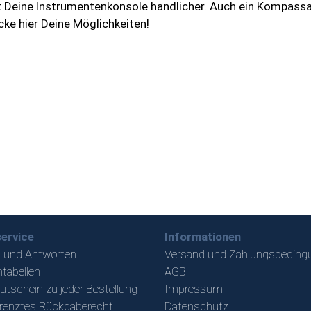
 Deine Instrumentenkonsole handlicher. Auch ein Kompass
ke hier Deine Möglichkeiten!
ervice
Informationen
 und Antworten
Versand und Zahlungsbeding
tabellen
AGB
utschein zu jeder Bestellung
Impressum
renztes Rückgaberecht
Datenschutz