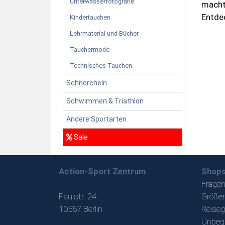
Unterwasserfotografie
macht
Entdec
Kindertauchen
Lehrmaterial und Bücher
Tauchermode
Technisches Tauchen
Schnorcheln
Schwimmen & Triathlon
Andere Sportarten
Sale
Action-Sport Zentrum
Shops
Fragen
Paulstr. 24
Größen
10557 Berlin
Reiseg
Unbeg