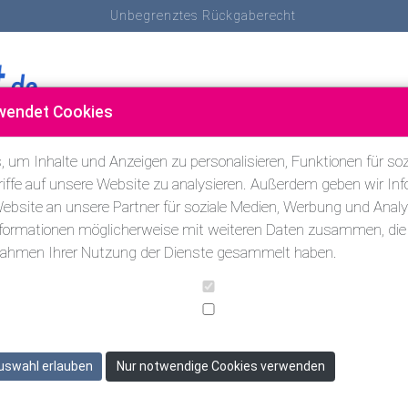
Unbegrenztes Rückgaberecht
wendet Cookies
SCHNORCHELN
SCHWIMMEN & TRIATHLON
ANDERE SP
 um Inhalte und Anzeigen zu personalisieren, Funktionen für soz
iffe auf unsere Website zu analysieren. Außerdem geben wir Inf
bsite an unsere Partner für soziale Medien, Werbung und Analy
r
nformationen möglicherweise mit weiteren Daten zusammen, die S
 Rahmen Ihrer Nutzung der Dienste gesammelt haben.
uswahl erlauben
Nur notwendige Cookies verwenden