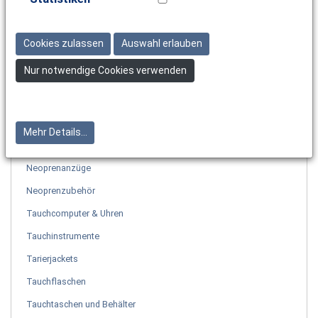
Hauptregler
Octopus
Cookies zulassen
Auswahl erlauben
Erste Stufen
Nur notwendige Cookies verwenden
Ersatzteile für Atemregler
Zubehör Atemregler
Pflegemittel Atemregler
Mehr Details...
Masken & Schnorchel & Flossen
Neoprenanzüge
Neoprenzubehör
Tauchcomputer & Uhren
Tauchinstrumente
Tarierjackets
Tauchflaschen
Tauchtaschen und Behälter