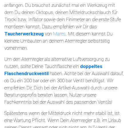
anfangen. Du brauchst zunächst mal ein Werkzeug mit
dem Du deinen Oktopus, deinen Mitteldruckschlauch für
Trocki bzw. Inflator sowie dein Finimeter an die erste Stufe
montieren kannst. Dazu empfehlen wir Dir das
Taucherwerkzeug
von
Mares
. Mit diesem kannst Du
kleinere Umbauten an deinem Atemregler selbsttätig
vornehmen.
Um den Atemregler als alternative Luftversorgung zu
nutzen, sollte Deine Tauchflasche ein
doppeltes
Flaschendruckventil
haben. Achte bei der Auswahl darauf,
ob Du ein 200 bar oder ein 300 bar Ventil benötigst. Wir
empfehlen Dir, Dich bei der Artikel-Auswahl durch unsere
Beratungsprofis beraten lassen. Nutze unsere
Fachkenntnis bei der Auswahl des passenden Ventils!
Spätestens wenn der Mitteldruck nicht mehr stabil ist, ist
eine Wartung Pflicht. Wenn Dein Atemregler z.B. im Urlaub
seinen Dienst versagt oder sich nicht am INT-Ventil der