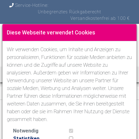
Service-Hotline:
Unbegrenztes Rückgaberecht
Versandkostenfrei ab 100 €
Diese Webseite verwendet Cookies
Wir verwenden Cookies, um Inhalte und Anzeigen zu
personalisieren, Funktionen für soziale Medien anbieten zu
können und die Zugriffe auf unsere Website zu
analysieren. Außerdem geben wir Informationen zu Ihrer
Toggle Nav
Verwendung unserer Website an unsere Partner für
soziale Medien, Werbung und Analysen weiter. Unsere
Tauchen
>
Atemregler zum Tauchen
>
Erste Stufen
Partner führen diese Informationen möglicherweise mit
weiteren Daten zusammen, die Sie ihnen bereitgestellt
haben oder die sie im Rahmen Ihrer Nutzung der Dienste
Tauchen
gesammelt haben.
Atemregler zum Tauchen
Notwendig
Atemregler-Sets
Statistiken