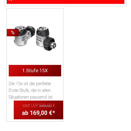
%
1.Stufe 15X
Die 15x ist die perfekte
Erste Stufe, die in allen
Situationen passend ist.
Vier Mitteldruckanschlüsse
statt UVP
239,00
€
und 2 Hoc...
ab 169,00 €*