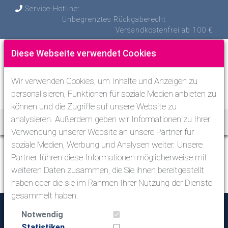
Service-Hotline:
Unbegrenztes Rückgaberecht
Versandkostenfrei ab 100 €
Diese Webseite verwendet Cookies
Wir verwenden Cookies, um Inhalte und Anzeigen zu
personalisieren, Funktionen für soziale Medien anbieten zu
können und die Zugriffe auf unsere Website zu
analysieren. Außerdem geben wir Informationen zu Ihrer
Toggle Nav
Verwendung unserer Website an unsere Partner für
soziale Medien, Werbung und Analysen weiter. Unsere
Warenkorb
Partner führen diese Informationen möglicherweise mit
weiteren Daten zusammen, die Sie ihnen bereitgestellt
Aktuell keine Produkte hinzugefügt
haben oder die sie im Rahmen Ihrer Nutzung der Dienste
gesammelt haben.
Action-Sport Zentrum
Notwendig
Statistiken