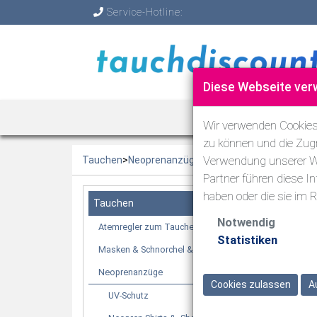
Service-Hotline:
Diese Webseite ver
TAUCHEN
Wir verwenden Cookies,
zu können und die Zugr
Verwendung unserer We
Tauchen
>
Neoprenanzüge
>
Tauchanzüge 5,5 bis 8
Partner führen diese I
haben oder die sie im
Tauchen
Notwendig
Atemregler zum Tauchen
Statistiken
Masken & Schnorchel & Flossen
Neoprenanzüge
Cookies zulassen
A
UV-Schutz