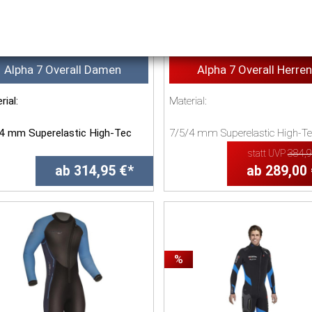
Alpha 7 Overall Damen
Alpha 7 Overall Herren
rial:
Material:
4 mm Superelastic High-Tec
7/5/4 mm Superelastic High-Te
ren mit hochelastischer Terry
Neopren mit hochelastischer Te
statt UVP
384,
tch-Frottee
Stretch-Frottee Innenbeschichtu..
ab 314,95 €*
ab 289,00
nbeschichtung<...
%