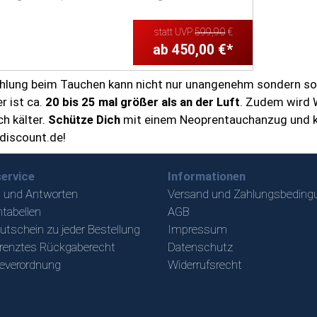
statt UVP
599,90
€
ab 450,00 €*
hlung beim Tauchen kann nicht nur unangenehm sondern sog
r ist ca.
20 bis 25 mal größer als an der Luft
. Zudem wird 
ch kälter.
Schütze Dich
mit einem Neoprentauchanzug und ka
discount.de!
ervice
Informationen
 und Antworten
Versand und Zahlungsbeding
tabellen
AGB
utschein zu jeder Bestellung
Impressum
renztes Rückgaberecht
Datenschutz
ieverordnung
Widerrufsrecht