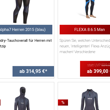
Alpha7 Herren 2015 (blau)
FLEXA 8.6.5 Man
dry-Tauchoverall für Herren mit
Spüren Sie, welchen Unterschied
tzip
neuen, 'intelligenten' Flexa Anzü
machen! Verschiedene
rial: 7 mm Neopren, super
Materialst&aum...
h und elastisch, mit DryS...
statt UVP
529,
ab 314,95 €*
ab 399,00
%