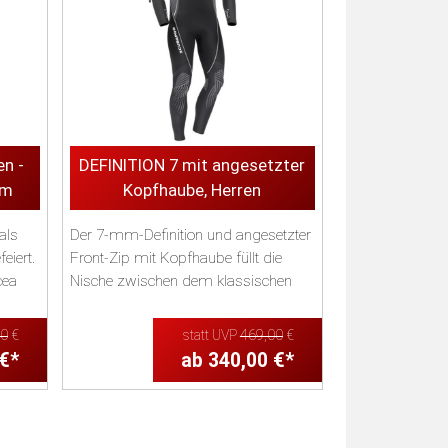
n -
DEFINITION 7 mit angesetzter
mm
Kopfhaube, Herren
als
Der 7-mm-Definition und angesetzter
eiert.
Front-Zip mit Kopfhaube füllt die
cea
Nische zwischen dem klassischen
Steamer un...
90
€
statt UVP
469,00
€
 €*
ab 340,00 €*