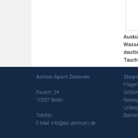
Auskü
Wasse
deutli
Tauch
Action-Sport Zentrum
Shops
Fragen
Paulstr. 24
Größen
10557 Berlin
Reiseg
Unbeg
Telefon:
Batter
E-Mail:
info@as-zentrum.de