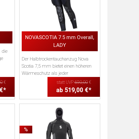
NOVASCOTIA 7.5 mm Overall,
LADY
 die
ge
Der Halbtrockentauchanzug Nova
Scotia 7,5 mm bietet einen höheren
Wärmeschutz als jeder
Nasstauchanzug auf ...
00
€
statt UVP
690,00
€
 €*
ab 519,00 €*
%