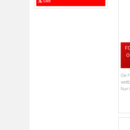
Sale
F
O
Die 
welt
Nun 
Comfo