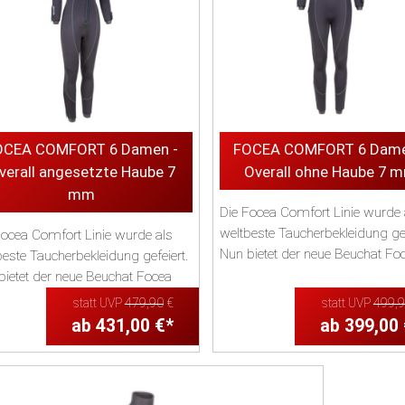
OCEA COMFORT 6 Damen -
FOCEA COMFORT 6 Dame
verall angesetzte Haube 7
Overall ohne Haube 7 
mm
Die Focea Comfort Linie wurde 
weltbeste Taucherbekleidung gef
Focea Comfort Linie wurde als
Nun bietet der neue Beuchat Fo
beste Taucherbekleidung gefeiert.
Comfort 6 s...
bietet der neue Beuchat Focea
rt 6 s...
statt UVP
479,90
€
statt UVP
499,
ab 431,00 €*
ab 399,00