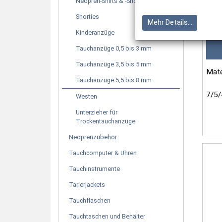
Neopren-Shirts & -Shorts
Shorties
Mehr Details...
Kinderanzüge
Tauchanzüge 0,5 bis 3 mm
Tauchanzüge 3,5 bis 5 mm
Mate
Tauchanzüge 5,5 bis 8 mm
7/5/
Westen
Neop
Unterzieher für
Stre
Trockentauchanzüge
Inne
Neoprenzubehör
Tauchcomputer & Uhren
Tauchinstrumente
Tarierjackets
Tauchflaschen
Tauchtaschen und Behälter