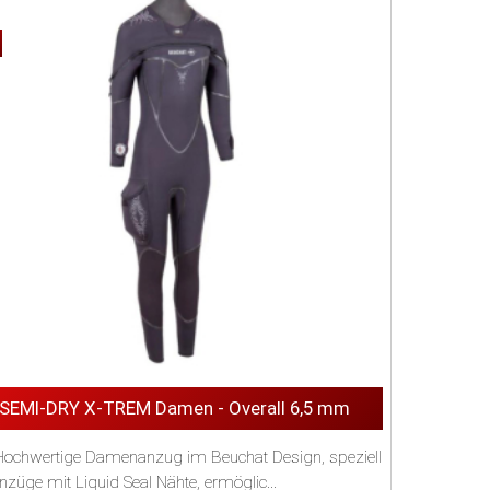
SEMI-DRY X-TREM Damen - Overall 6,5 mm
Hochwertige Damenanzug im Beuchat Design, speziell
nzüge mit Liquid Seal Nähte, ermöglic...