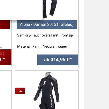
Alpha7 Damen 2015 (hellblau)
Semidry-Tauchoverall mit Frontzip
c
Material: 7 mm Neopren, super
rry
weich und elastisch, mit DryStretch
95
€
.
Frottee-B...
 €*
ab 314,95 €*
%