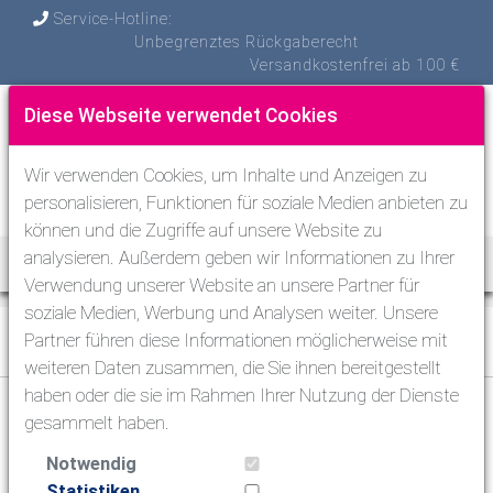
Service-Hotline:
Unbegrenztes Rückgaberecht
Versandkostenfrei ab 100 €
Diese Webseite verwendet Cookies
Wir verwenden Cookies, um Inhalte und Anzeigen zu
personalisieren, Funktionen für soziale Medien anbieten zu
können und die Zugriffe auf unsere Website zu
analysieren. Außerdem geben wir Informationen zu Ihrer
Toggle Nav
Verwendung unserer Website an unsere Partner für
soziale Medien, Werbung und Analysen weiter. Unsere
Andere Sportarten
>
Apnoe-Tauchen
>
Partner führen diese Informationen möglicherweise mit
Apnoe-Bleigurte und Gewichte
weiteren Daten zusammen, die Sie ihnen bereitgestellt
haben oder die sie im Rahmen Ihrer Nutzung der Dienste
gesammelt haben.
Tauchen
Schnorcheln
Notwendig
Statistiken