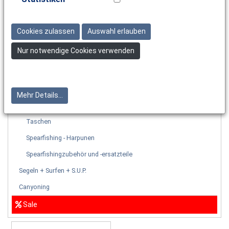
Schwimmen & Triathlon
Andere Sportarten
Cookies zulassen
Auswahl erlauben
Apnoe-Tauchen
Nur notwendige Cookies verwenden
Masken + Schnorchel + Flossen
Apnoe-Computer
Apnoe Zubehör
Mehr Details...
Apnoe-Bleigurte und Gewichte
Taschen
Spearfishing - Harpunen
Spearfishingzubehör und -ersatzteile
Segeln + Surfen + S.U.P.
Canyoning
Sale