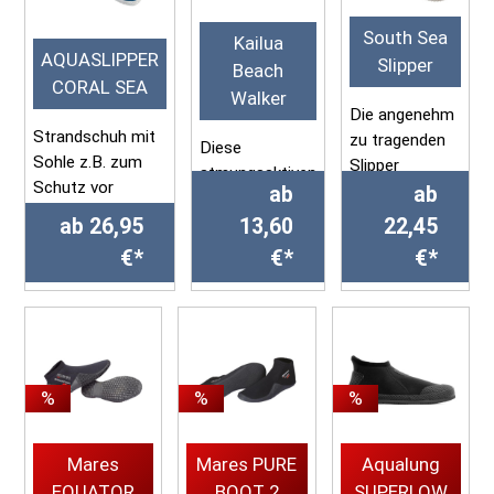
South Sea
Kailua
AQUASLIPPER
Slipper
Beach
CORAL SEA
Walker
Die angenehm
Strandschuh mit
zu tragenden
Diese
Sohle z.B. zum
Slipper
atmungsaktiven
Schutz vor
schützen Ihre
ab
ab
und
Verletzungen
Füsse optimal
ab 26,95
komfortablen
13,60
22,45
durch Seeigel
und die
Strandschuhe
€*
€*
€*
rutschfesten
besitzen eine
• Neopren 3 mm,
Sohlen
leichte, helle,
mit
garantieren
rutschfeste
atmungsaktivem
besten H...
Sohle....
und k...
%
%
%
Mares
Mares PURE
Aqualung
EQUATOR
BOOT 2
SUPERLOW