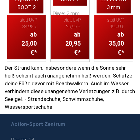
BOOT 2
3 mm
Dieser 2 mm
statt UVP
statt UVP
statt UVP
Neoprenschuh
Mares 2mm
Dieser flache
34,95
€
29,95
€
49,00
€
eignet sich
Neopren-
Füßling zum
ab
ab
ab
sowohl zum
Füßlinge mit
Reinschlüpfen
Schnorcheln und
niedrigem
25,00
20,95
aus 3 mm
35,00
Schwimmen
Schaft und guter
starkem
€*
€*
€*
oder alterativ als
Laufsohle.
Neopren ist trotz
Strandschuh.
seiner
Der Strand kann, insbesondere wenn die Sonne sehr
Der Fü...
Gut geeignet als
strapazierfähi...
heiß scheint auch unangenehmn heiß werden. Schütze
Strand- ...
deine Füße davor mit Beachwalkern. Auch im Wasser
verhindern diese unangenehme Verletzungen z.B. durch
Seeigel. - Strandschuhe, Schwimmschuhe,
Wassersportschuhe
Action-Sport Zentrum
Paulstr. 24