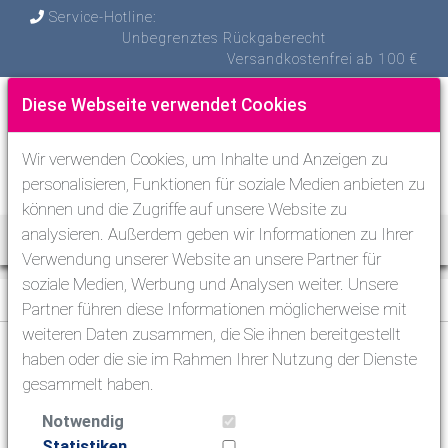
Service-Hotline:
Unbegrenztes Rückgaberecht
Versandkostenfrei ab 100 €
Diese Webseite verwendet Cookies
Wir verwenden Cookies, um Inhalte und Anzeigen zu
personalisieren, Funktionen für soziale Medien anbieten zu
können und die Zugriffe auf unsere Website zu
analysieren. Außerdem geben wir Informationen zu Ihrer
Toggle Nav
Verwendung unserer Website an unsere Partner für
soziale Medien, Werbung und Analysen weiter. Unsere
Schwimmen & Triathlon
>
Strandschuhe
Partner führen diese Informationen möglicherweise mit
weiteren Daten zusammen, die Sie ihnen bereitgestellt
haben oder die sie im Rahmen Ihrer Nutzung der Dienste
Tauchen
gesammelt haben.
Schnorcheln
Notwendig
Schwimmen & Triathlon
Statistiken