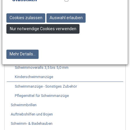
Schwimmen & Triathlon
Bademode
Cookies zulassen
Auswahl erlauben
Schwimmanzüge
Nur notwendige Cookies verwenden
UV-Schutz zum Anziehen
Shirts und Shorts zum Schwimmen
Schwimmshorties
Mehr Details...
Schwimmoveralls 0,5 bis 3,0 mm
Schwimmoveralls 3,5 bis 5,0 mm
Kinderschwimmanzüge
Schwimmanzüge - Sonstiges Zubehör
Pflegemittel für Schwimmanzüge
Schwimmbrillen
Auftriebshilfen und Bojen
Schwimm- & Badehauben