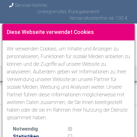
Service-Hotline:
Unbegrenztes Rückgaberecht
Versandkostenfrei ab 100 €
Diese Webseite verwendet Cookies
Wir verwenden Cookies, um Inhalte und Anzeigen zu
personalisieren, Funktionen für soziale Medien anbieten zu
können und die Zugriffe auf unsere Website zu
analysieren. Außerdem geben wir Informationen zu Ihrer
Toggle Nav
Verwendung unserer Website an unsere Partner für
soziale Medien, Werbung und Analysen weiter. Unsere
Schwimmen & Triathlon
>
Schwimmanzüge
>
Partner führen diese Informationen möglicherweise mit
Kinderschwimmanzüge
weiteren Daten zusammen, die Sie ihnen bereitgestellt
haben oder die sie im Rahmen Ihrer Nutzung der Dienste
gesammelt haben.
Tauchen
Schnorcheln
Notwendig
Statistiken