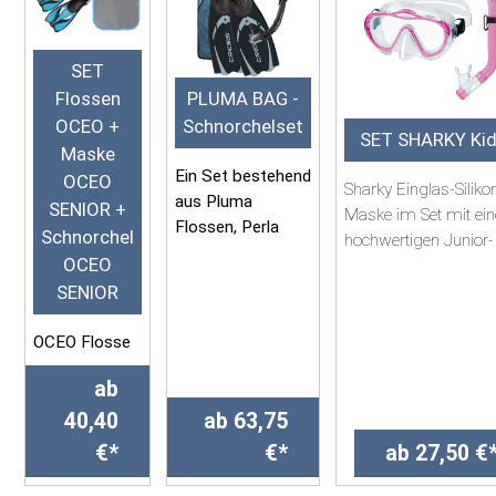
SET
Flossen
PLUMA BAG -
OCEO +
Schnorchelset
SET SHARKY Ki
Maske
Ein Set bestehend
OCEO
Sharky Einglas-Siliko
aus Pluma
SENIOR +
Maske im Set mit ei
Flossen, Perla
Schnorchel
hochwertigen Junior-
Maske und
OCEO
Schnorchel mit
Gamma
SENIOR
spritzwassergeschüt
Schnorchel.
Schnorc...
OCEO Flosse
Netzbeutel: 32
cm x 70 cm
ab
OCEO Einglas-
Maske
40,40
ab 63,75
G...
€*
€*
ab 27,50 €
OCEO
Schnorchel