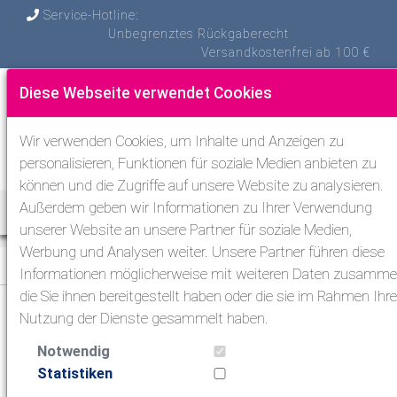
Service-Hotline:
Unbegrenztes Rückgaberecht
Versandkostenfrei ab 100 €
Diese Webseite verwendet Cookies
Wir verwenden Cookies, um Inhalte und Anzeigen zu
personalisieren, Funktionen für soziale Medien anbieten zu
können und die Zugriffe auf unsere Website zu analysieren.
Außerdem geben wir Informationen zu Ihrer Verwendung
Toggle Nav
unserer Website an unsere Partner für soziale Medien,
Werbung und Analysen weiter. Unsere Partner führen diese
Tauchen
>
Masken & Schnorchel & Flossen
>
Sets
Informationen möglicherweise mit weiteren Daten zusamme
die Sie ihnen bereitgestellt haben oder die sie im Rahmen Ihre
Nutzung der Dienste gesammelt haben.
Tauchen
Notwendig
Atemregler zum Tauchen
Statistiken
Masken & Schnorchel & Flossen