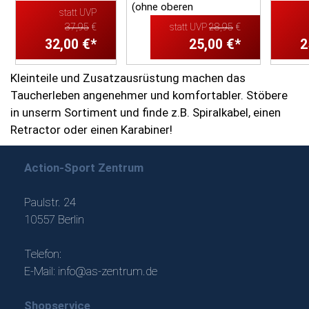
mm (ohne oberen
(ohne oberen
mm (oh
statt UVP
Befestigungsbügel)
Befestigungsbügel/Karabiner)
Befest
37,95
€
statt UVP
28,95
€
Leinenlänge: 81 c...
Leinenlä...
Leinenl
32,00 €*
25,00 €*
2
Kleinteile und Zusatzausrüstung machen das
Taucherleben angenehmer und komfortabler. Stöbere
in unserm Sortiment und finde z.B. Spiralkabel, einen
Retractor oder einen Karabiner!
Action-Sport Zentrum
Paulstr. 24
10557 Berlin
Telefon:
E-Mail:
info@as-zentrum.de
Shopservice