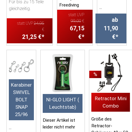
Für bis zu 15 Teile
Freediving
...
gleichzeitig.
Lanyard von
statt UVP
Mares.
ab
99,00
€
Beschreibung
statt UVP
24,95
67,15
11,90
€
Für bis zu 15 Teile
21,25 €*
€*
€*
Beschreibung
Spezielles Ma...
◾ Lösbares
Sicherheitsk...
%
Karabiner
SWIVEL
Retractor Mini
BOLT
NI-GLO LIGHT (
Combo
SNAP
Leuchtstab)
25/96
Größe des
Dieser Artikel ist
Retractor-
leider nicht mehr
...