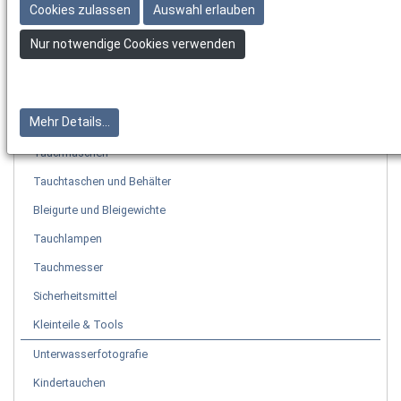
Neoprenanzüge
Cookies zulassen
Auswahl erlauben
Neoprenzubehör
Nur notwendige Cookies verwenden
Tauchcomputer & Uhren
Tauchinstrumente
Mehr Details...
Tarierjackets
Tauchflaschen
Tauchtaschen und Behälter
Bleigurte und Bleigewichte
Tauchlampen
Tauchmesser
Sicherheitsmittel
Kleinteile & Tools
Unterwasserfotografie
Kindertauchen