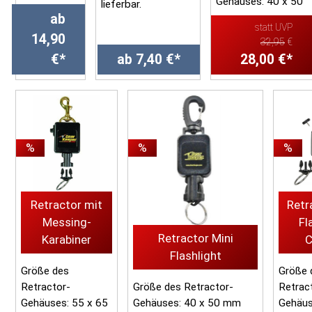
Gehäuses: 40 x 50
lieferbar.
ab
mm (ohne oberen
statt UVP
Befestigungsbügel)
14,90
32,95
€
Leinenlänge: 46 c...
- Selbstleuchtendes
€*
ab 7,40 €*
28,00 €*
Markierungs- oder
Sicherheitszubeh&...
%
%
%
Retractor mit
Retr
Messing-
Fl
Retractor Mini
Karabiner
Flashlight
Größe des
Größe 
Retractor-
Größe des Retractor-
Retrac
Gehäuses: 55 x 65
Gehäuses: 40 x 50 mm
Gehäus