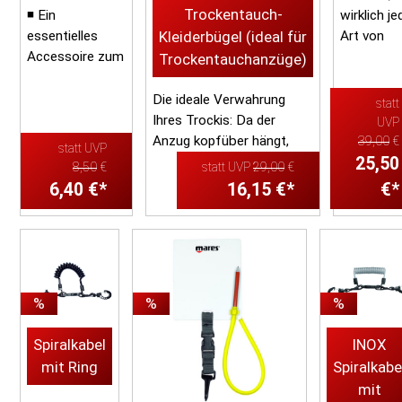
Trockentauch-
◾ Ein
wirklich je
essentielles
Kleiderbügel (ideal für
Art von
Accessoire zum
Equipmen
Trockentauchanzüge)
Schutz
mittels ei
zerbrechlicher
und
Die ideale Verwahrung
statt
Meerestiere vor
ausrollba
Ihres Trockis: Da der
UVP
herabhängenden
Stahlkabe
Anzug kopfüber hängt,
39,00
€
statt UVP
Instrumenten,
fixiert
trocknet er schneller und
25,50
8,50
€
statt UVP
29,00
€
Konsolen oder ...
Durch zwe
wird bei der Lager...
6,40 €*
16,15 €*
€*
Heavy-Dut.
%
%
%
Spiralkabel
INOX
mit Ring
Spiralkabe
mit