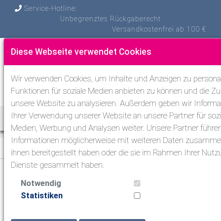
Service-Hotline:
Unbegrenztes Rückgaberecht
Versandkostenfrei ab 100 €
Diese Webseite verwendet Cookies
Wir verwenden Cookies, um Inhalte und Anzeigen zu personal
Funktionen für soziale Medien anbieten zu können und die Zug
unsere Website zu analysieren. Außerdem geben wir Informa
Ihrer Verwendung unserer Website an unsere Partner für sozi
Toggle Nav
Medien, Werbung und Analysen weiter. Unsere Partner führen
Informationen möglicherweise mit weiteren Daten zusammen
Tauchen
>
Kleinteile & Tools
ihnen bereitgestellt haben oder die sie im Rahmen Ihrer Nutz
Dienste gesammelt haben.
Tauchen
Notwendig
Statistiken
Atemregler zum Tauchen
Masken & Schnorchel & Flossen